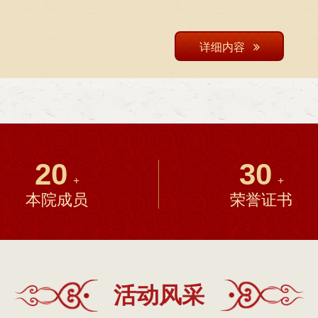
详细内容
20
30
+
+
本院成员
荣誉证书
活动风采