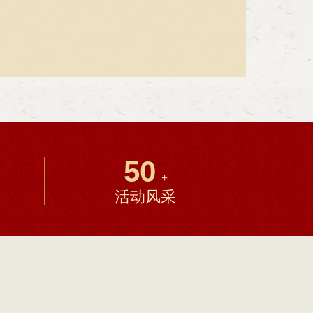
50
+
活动风采