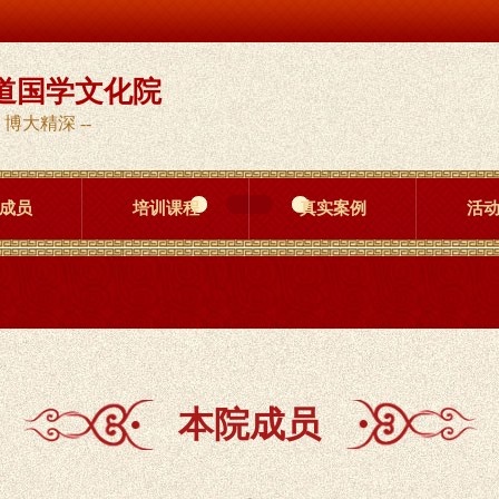
道国学文化院
 博大精深 --
成员
培训课程
真实案例
活
本院成员